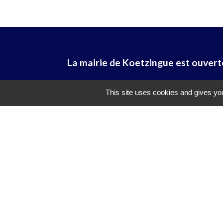
La mairie de Koetzingue est ouverte 
This site uses cookies and gives you
TAD (Transport
SLA (Saint-Lou
Préfet du Haut