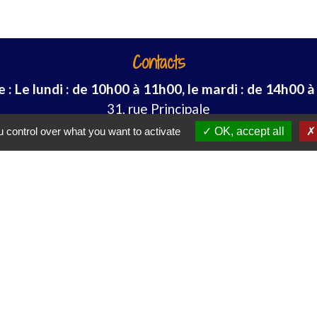
Contacts
: Le lundi : de 10h00 à 11h00, le mardi : de 14h00 à
31, rue Principale
68510 Koetzingue - FRANCE
 control over what you want to activate
OK, accept all
+33 3 89 81 52 72
Liens
 à la demande)
is Agglomération)
-Rhin