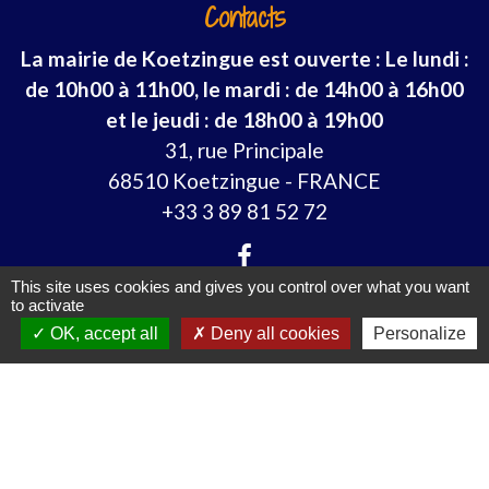
Contacts
La mairie de Koetzingue est ouverte : Le lundi :
de 10h00 à 11h00, le mardi : de 14h00 à 16h00
et le jeudi : de 18h00 à 19h00
31, rue Principale
68510 Koetzingue - FRANCE
+33 3 89 81 52 72
This site uses cookies and gives you control over what you want
to activate
OK, accept all
Deny all cookies
Personalize
Liens
TAD (Transport à la demande)
SLA (Saint-Louis Agglomération)
Préfet du Haut-Rhin
CeA (Collectivité européenne Alsace)