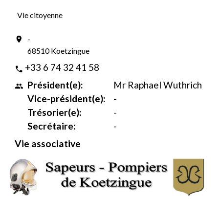
Vie citoyenne
-
location_on
68510 Koetzingue
+33 6 74 32 41 58
phone
Président(e):
Mr Raphael Wuthrich
people
Vice-président(e):
-
Trésorier(e):
-
Secrétaire:
-
Vie associative