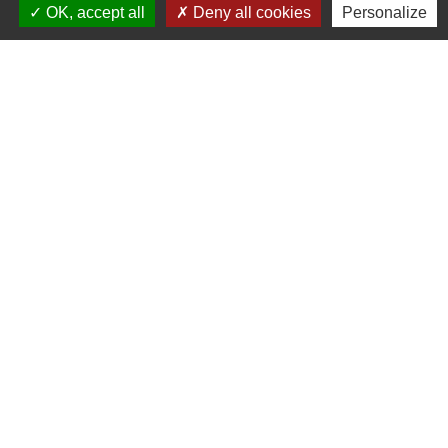
OK, accept all
Deny all cookies
Personalize
Liens
TAD (Transport à la demande)
SLA (Saint-Louis Agglomération)
Préfet du Haut-Rhin
CeA (Collectivité européenne Alsace)
Logements pour les seniors
Mentions légales
-
Politique de confidentialité
-
Accessibilité
-
Plan du site
-
Gestion des cookies
Site créé en partenariat avec Réseau des Communes