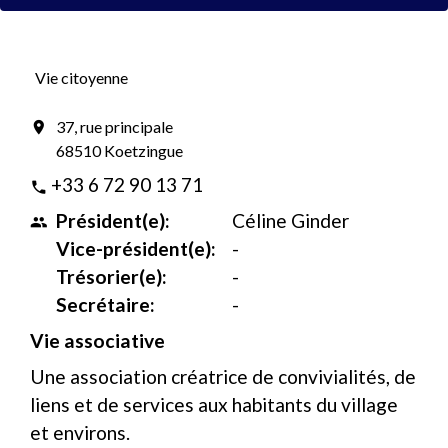
Vie citoyenne
37, rue principale
location_on
68510 Koetzingue
+33 6 72 90 13 71
phone
Président(e):
Céline Ginder
people
Vice-président(e):
-
Trésorier(e):
-
Secrétaire:
-
Vie associative
Une association créatrice de convivialités, de
liens et de services aux habitants du village
et environs.