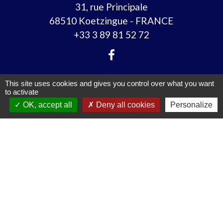
31, rue Principale
68510 Koetzingue - FRANCE
+33 3 89 81 52 72
This site uses cookies and gives you control over what you want
Liens
to activate
OK, accept all
Deny all cookies
Personalize
TAD (Transport à la demande)
SLA (Saint-Louis Agglomération)
Préfet du Haut-Rhin
CeA (Collectivité européenne Alsace)
Logements pour les seniors
Mentions légales
-
Politique de confidentialité
-
Accessibilité
-
Plan du site
-