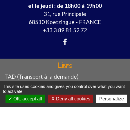
et le jeudi : de 18h00 à 19h00
31, rue Principale
68510 Koetzingue - FRANCE
+33 3 89 81 52 72
Liens
TAD (Transport à la demande)
SLA (Saint-Louis Agglomération)
This site uses cookies and gives you control over what you want
to activate
Préfet du Haut-Rhin
OK, accept all
Deny all cookies
Personalize
CeA (Collectivité européenne Alsace)
Logements pour les seniors
Mentions légales
-
Politique de confidentialité
-