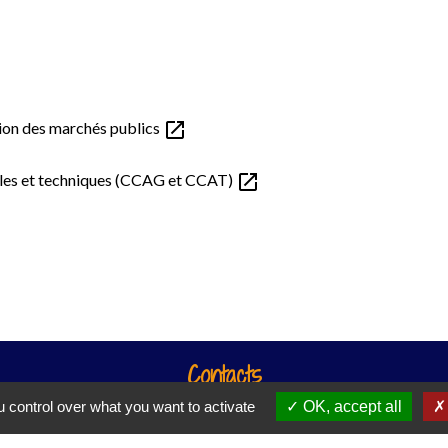
open_in_new
ation des marchés publics
open_in_new
rales et techniques (CCAG et CCAT)
Contacts
 control over what you want to activate
OK, accept all
: Le lundi : de 10h00 à 11h00, le mardi : de 14h00 à
31, rue Principale