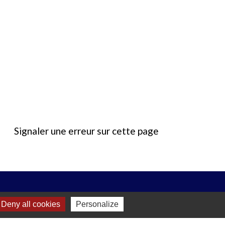
Signaler une erreur sur cette page
Deny all cookies
Personalize
 16h00 et le jeudi : de 18h00 à 19h00