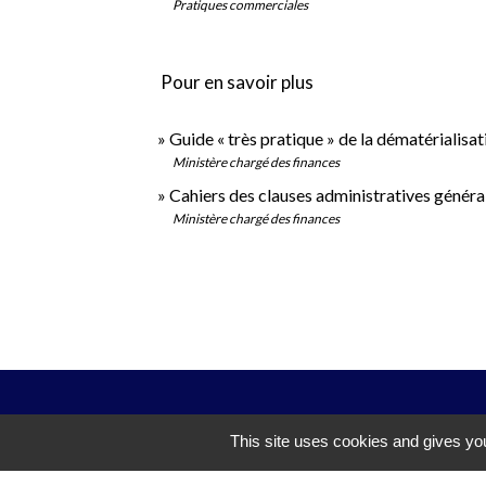
Pratiques commerciales
Pour en savoir plus
Guide « très pratique » de la dématérialis
Ministère chargé des finances
Cahiers des clauses administratives géné
Ministère chargé des finances
This site uses cookies and gives you
La mairie de Koetzingue est ouverte 