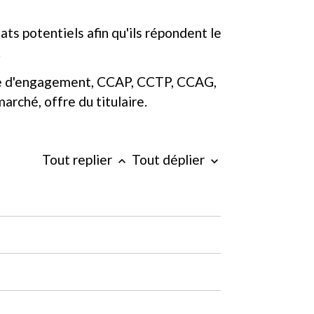
ts potentiels afin qu'ils répondent le
.
 acte d'engagement, CCAP, CCTP, CCAG,
arché, offre du titulaire.
Tout replier
Tout déplier
keyboard_arrow_up
keyboard_arrow_down