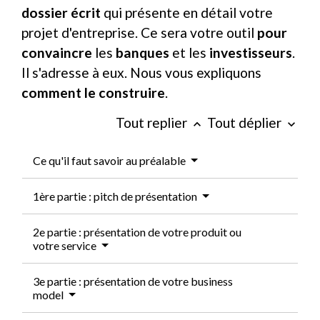
dossier écrit
qui présente en détail votre
projet d'entreprise. Ce sera votre outil
pour
convaincre
les
banques
et les
investisseurs
.
Il s'adresse à eux. Nous vous expliquons
comment le construire
.
Tout replier
Tout déplier
keyboard_arrow_up
keyboard_arrow_down
Ce qu'il faut savoir au préalable
1ère partie : pitch de présentation
2e partie : présentation de votre produit ou
votre service
3e partie : présentation de votre business
model