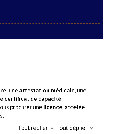
ire
, une
attestation médicale
, une
le
certificat de capacité
vous procurer une
licence
, appelée
s.
Tout replier
Tout déplier
keyboard_arrow_up
keyboard_arrow_down