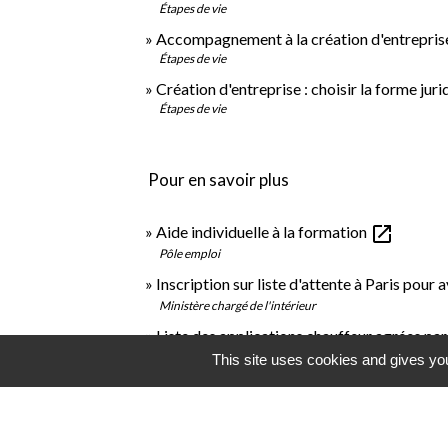
Étapes de vie
Accompagnement à la création d'entrepris
Étapes de vie
Création d'entreprise : choisir la forme jur
Étapes de vie
Pour en savoir plus
open_in_new
Aide individuelle à la formation
Pôle emploi
Inscription sur liste d'attente à Paris pour 
Ministère chargé de l'intérieur
Liste des applications chauffeur agrées par 
Start-up d'Etat le.taxi
This site uses cookies and gives you
Guide d'utilisation du registre de disponibil
Ministère chargé des transports