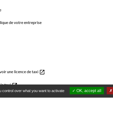
e
idique de votre entreprise
open_in_new
avoir une licence de taxi
open_in_new
le.taxi
 control over what you want to activate
OK, accept all
open_in_new
ité des taxis (le.taxi) pour le chauffeur