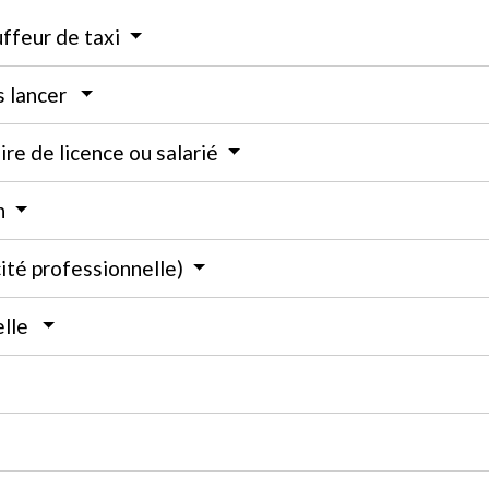
uffeur de taxi
s lancer
aire de licence ou salarié
en
cité professionnelle)
elle